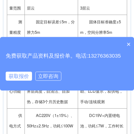
量范围
层云
3层云
测
固定目标误差≤5m，分
固体目标准确度±5
量精度
辨力5m
m，空间分辨率5m
×
产品包含安装吗？
传
RJ45和RS485可选，
RS485，波特率
免费获取产品资料及报价单。电话:13276363035
输接口
多波特率可调
115200bps，传输距离
≥300m
获取报价
立即咨询
核
测云高、云厚、大气边
模式切换、瞄准辅
心功能
界层高度，自清洁、自加
助、LCD显示，双供电，
热，存储3个月历史数据
手动/连续观测
供
AC220V（1±15%）、
DC19V+内置锂电
电方式
50Hz±2.5Hz，功耗≤100W
池，功耗≤7W，工作时长