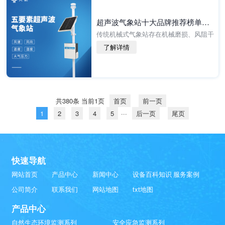
超声波气象站十大品牌推荐榜单（2026高精度气象监测TOP10）
传统机械式气象站存在机械磨损、风阻干
扰、测量延时、维护繁琐等问题，难以满
了解详情
足野外长期无人值守、高精度连续监测需
求。超声波一体式气象站凭借无机械结
构、免调试、易部署······
共380条 当前1页
首页
前一页
1
2
3
4
5
···
后一页
尾页
快速导航
网站首页
产品中心
新闻中心
设备百科知识
服务案例
公司简介
联系我们
网站地图
txt地图
产品中心
自然生态环境监测系列
安全应急监测系列