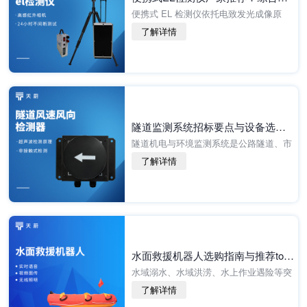
便携式 EL 检测仪依托电致发光成像原
理，直观识别光伏组件隐裂、断栅、虚
了解详情
焊、碎片、PID 衰减等内部缺陷，广泛应
用于组件出厂质检、电站到货验收、分布
式光伏运维、······
隧道监测系统招标要点与设备选型建议
隧道机电与环境监测系统是公路隧道、市
政隧道安全运营管控的核心组成部分，实
了解详情
时采集隧道内风速风向、CO 浓度、能见
度、路面亮度等环境参数，支撑通风调
控、照明联动、交······
水面救援机器人选购指南与推荐top榜单
水域溺水、水域洪涝、水上作业遇险等突
发事故具有随机性强、救援窗口期短、人
了解详情
工涉水风险极高的特点。传统救生圈、救