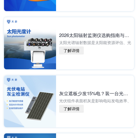
生艇救援距离近、速度慢、人力涉水危险
性大，极易造成二······
2026太阳辐射监测仪选购指南与推荐，实测靠谱！
太阳光谱辐射数据是太阳能资源评估、光
伏电站效能分析、气象科研、大气环境监
了解详情
测、农业光合研究的核心基础数据。传统
单一辐射表仅能测量全波段总辐射，无法
细分多光谱波段能······
灰尘遮板少发15%电？装一台光伏灰尘检测仪，提升发电效率，清洗成本省20%
光伏组件表面积灰是影响电站发电效率、
制约投资收益的核心隐形问题。野外光伏
了解详情
电站长期暴露在风沙、扬尘、雾霾、落叶
环境中，板面污染物持续堆积，会直接遮
挡光照、降低透光······