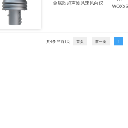
金属款超声波风速风向仪
WQX2
共4条 当前1页
首页
前一页
1