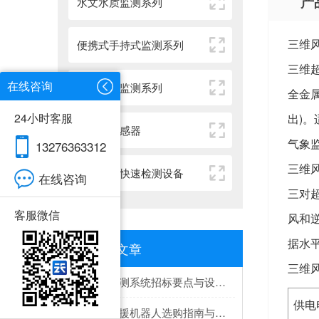
产
水文水质监测系列
三维
便携式手持式监测系列
三维
在线咨询
智慧环境监测系列
全金属
24小时客服
出)
物联网传感器
气象
13276363312
三维
动物疫病快速检测设备
在线咨询
三对
客服微信
风和
据水
推荐文章
三维
隧道监测系统招标要点与设备选型建议
供电
水面救援机器人选购指南与推荐top榜单