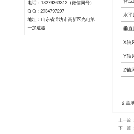
合成
电话：13276363312（微信同号）
Q Q：2934797297
水平
地址：山东省潍坊市高新区光电第
一加速器
垂直
X轴
Y轴
Z轴
文章
上一篇
下一篇