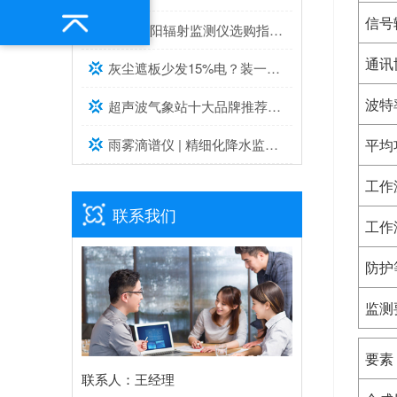
信号
2026太阳辐射监测仪选购指南与推荐，实测靠谱！
通讯
灰尘遮板少发15%电？装一台光伏灰尘检测仪，提升发电效率，清洗成本省20%
波特
超声波气象站十大品牌推荐榜单（2026高精度气象监测TOP10）
平均
雨雾滴谱仪 | 精细化降水监测专业设备推荐
工作
联系我们
工作
防护
监测
要素
联系人：王经理