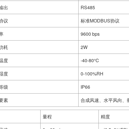
输出
RS485
协议
标准MODBUS协议
率
9600 bps
功耗
2W
温度
-40-80℃
湿度
0-100%RH
等级
IP66
要素
合成风速、水平风向、垂
量程
精度