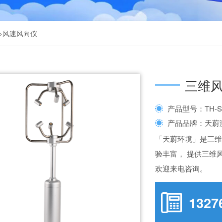
>
风速风向仪
三维
产品型号：TH-S
产品品牌：天蔚
「天蔚环境」是三
验丰富， 提供三维
欢迎来电咨询。
1327