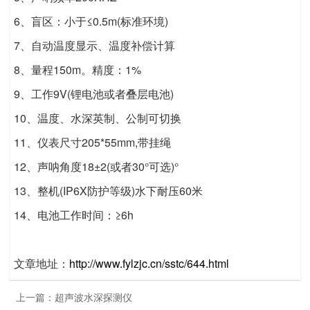
6、盲区：小于≤0.5m(标准环境)
7、自动温度显示、温度补偿计算
8、量程150m。精度：1%
9、工作9V(锂电池或者叠层电池)
10、温度、水深英制、公制可切换
11、仪表尺寸205*55mm,带挂绳
12、声呐角度18±2(或者30°可选)°
13、整机(IP6X防护等级)水下耐压60米
14、电池工作时间：≥6h
文章地址：
http://www.fylzjc.cn/sstc/644.html
上一篇：
超声波水深探测仪