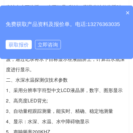
声波在水下往返750米正好是1秒钟，测量声波的往返时
×
产品包含安装吗？
间，
免费获取产品资料及报价单。电话:13276363035
可以计算水下目标深度。超声波是频率高于人耳听力的声
波，适合于水下探测。
获取报价
立即咨询
测深仪通过超声波换能器，既发射超声波，也接收超声
波，通过记录将水下目标显示在液晶屏上，计算出水底深
度进行显示。
二、水深水温探测仪技术参数
1、采用分辨率字符型中文LCD液晶屏，数字、图形显示
2、高亮度LED背光;
3、自动量程跟踪测量，能实时、精确、稳定地测量
4、显示：水深、水温、水中障碍物显示
5、声呐频率200KHZ