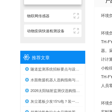
产
环境负
物联网传感器
动物疫病快速检测设备
环境
TH-
器。
推荐文章
计计
小粒
隧道监测系统招标要点与设备选型建议
TH
水面救援机器人选购指南与推荐top榜单
人员
2026太阳辐射监测仪选购指南与推荐，实测靠谱！
灰尘遮板少发15%电？装一台光伏灰尘检测仪，提升发电效率，清洗成本省20%
环境
实时
超声波气象站十大品牌推荐榜单（2026高精度气象监测TOP10）