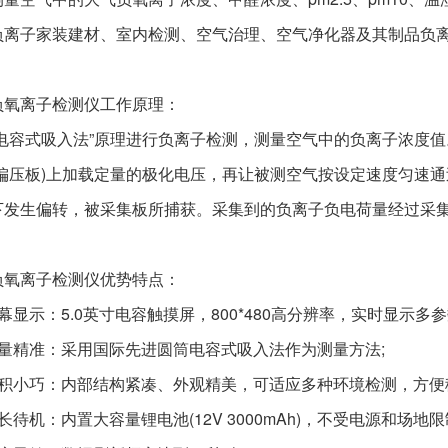
负离子家装建材、室内检测、空气治理、空气净化器及其制品负
负氧离子检测仪工作原理：
“电容式吸入法”原理进行负离子检测，测量空气中的负离子浓度值
称偏压板)上加载定量的极化电压，再让被测空气按设定速度匀速
下发生偏转，被采集板所捕获。采集到的负离子负电荷量经过采
负氧离子检测仪优势特点：
幕显示：5.0英寸电容触摸屏，800*480高分辨率，实时显示多
测量精准：采用国际先进圆筒电容式吸入法作为测量方法;
体积小巧：内部结构紧凑、外观精美，可适应多种环境检测，方便
长待机：内置大容量锂电池(12V 3000mAh)，不受电源和场地