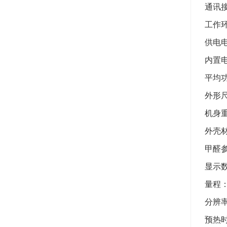
通讯接
工作环
供电电
内置电
平均功
外形尺
机身重
外壳
甲醛
显示数
量程：0
分辨率：
预热时