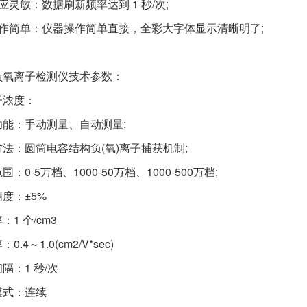
应灵敏：数据刷新频率达到 1 秒/次;
操作简单：仪器操作简单直接，全彩大字体显示清晰明了;
负氧离子检测仪技术参数：
子浓度：
功能：手动测量、自动测量;
法：圆筒电容结构负(氧)离子捕获机制;
围：0-5万档、1000-50万档、1000-500万档;
度：±5%
：1 个/cm3
0.4～1.0(cm2/V*sec)
隔：1 秒/次
模式：连续