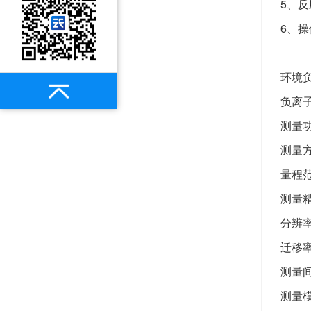
5、反
6、
环境
负离
测量
测量方
量程范
测量精
分辨率
迁移率：
测量间
测量