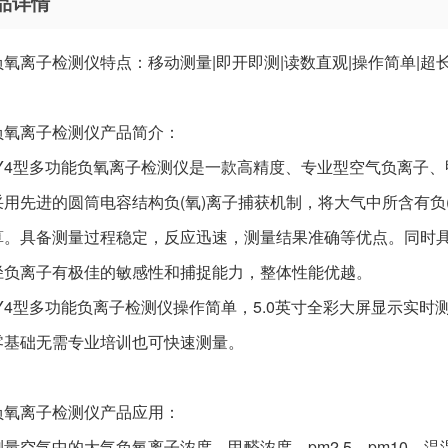
品详情
氧离子检测仪特点：移动测量|即开即测|读数直观|操作简单|超
负氧离子检测仪产品简介：
FY4型多功能负氧离子检测仪是一款高精度、专业型空气负离子、甲
采用先进的圆筒电容结构负(氧)离子捕获机制，将大气中所含有负
算。具备测量过程稳定，反应迅速，测量结果准确等优点。同时
径负离子有极佳的敏感性和捕捉能力，整体性能优越。
-FY4型多功能负离子检测仪操作简单，5.0英寸全彩大屏显示实
零基础无需专业培训也可快速测量。
负氧离子检测仪产品应用：
测量空气中的大气负氧离子浓度、甲醛浓度、pm2.5、pm10、