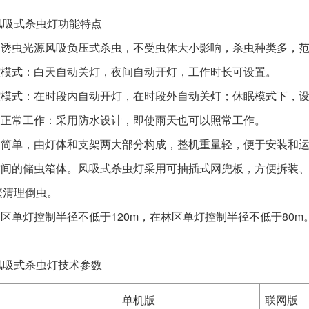
风吸式杀虫灯功能特点
采用诱虫光源风吸负压式杀虫，不受虫体大小影响，杀虫种类多，
光控模式：白天自动关灯，夜间自动开灯，工作时长可设置。
时控模式：在时段内自动开灯，在时段外自动关灯；休眠模式下，
雨天正常工作：采用防水设计，即使雨天也可以照常工作。
结构简单，由灯体和支架两大部分构成，整机重量轻，便于安装和
大空间的储虫箱体。风吸式杀虫灯采用可抽插式网兜板，方便拆装
繁清理倒虫。
田区单灯控制半径不低于120m，在林区单灯控制半径不低于80m
风吸式杀虫灯技术参数
单机版
联网版