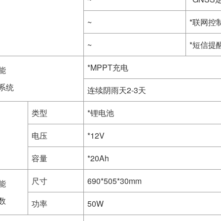
~
*联网控
~
*短信提
*MPPT充电
能
系统
连续阴雨天2-3天
类型
*锂电池
电压
*12V
容量
*20Ah
尺寸
690*505*30mm
能
数
功率
50W