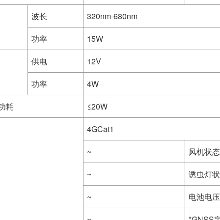
波长
320nm-680nm
功率
15W
供电
12V
功率
4W
功耗
≤20W
4GCat1
~
风机状态
~
诱虫灯状
~
电池电压
~
*GNS