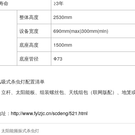
寿命
≥3年
整体高度
2530mm
设备宽度
690mm(max)300mm(min)
底座高度
1500mm
底座管径
Φ73
风吸式杀虫灯配置清单
、立杆、太阳能板、组装螺丝包、天线组包（联网版配）、地笼
地址：
http://www.fylzjc.cn/scdeng/521.html
：
太阳能频振式杀虫灯