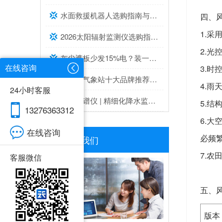
水面救援机器人选购指南与推荐top榜单
四、
1.
2026太阳辐射监测仪选购指南与推荐，实测靠谱！
2.
灰尘遮板少发15%电？装一台光伏灰尘检测仪，提升发电效率，清洗成本省20%
在线咨询
3.
超声波气象站十大品牌推荐榜单（2026高精度气象监测TOP10）
4.
24小时客服
雨雾滴谱仪 | 精细化降水监测专业设备推荐
5.
13276363312
6.
在线咨询
必频
联系我们
7.农
客服微信
五、
版本