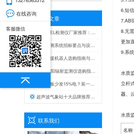
6.
在线咨询
推荐文章
7.A
客服微信
8.
便携式EL检测仪厂家推荐：综合实力与口碑兼具的2家
更加
隧道监测系统招标要点与设备选型建议
9.
水面救援机器人选购指南与推荐top榜单
2026太阳辐射监测仪选购指南与推荐，实测靠谱！
水质
立杆
灰尘遮板少发15%电？装一台光伏灰尘检测仪，提升发电效率，清洗成本省20%
器
、
超声波气象站十大品牌推荐榜单（2026高精度气象监测TOP10）
水质
联系我们
名称