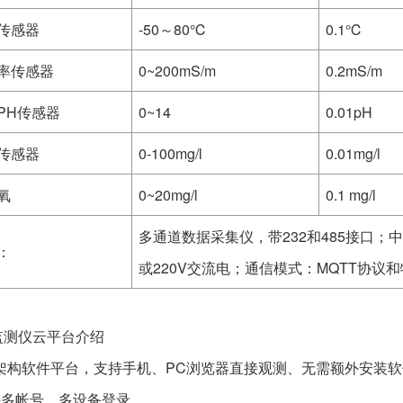
传感器
-50～80℃
0.1℃
率传感器
0~200mS/m
0.2mS/m
PH传感器
0~14
0.01pH
传感器
0-100mg/l
0.01mg/l
氧
0~20mg/l
0.1 mg/l
多通道数据采集仪，带232和485接口；
：
或220V交流电；通信模式：MQTT协议
监测仪云平台介绍
CS架构软件平台，支持手机、PC浏览器直接观测、无需额外安装
持多帐号、多设备登录