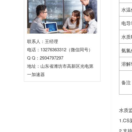
水温
电导
水质
联系人：王经理
电话：13276363312（微信同号）
氨氮
Q Q：2934797297
溶解
地址：山东省潍坊市高新区光电第
一加速器
备注
水质
1.
2.支