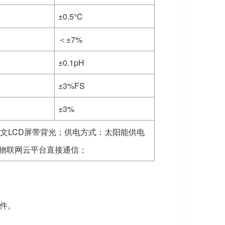
±0.5℃
＜±7%
±0.1pH
±3%FS
±3%
中文LCD屏带背光；供电方式：太阳能供电
和物联网云平台直接通信；
软件。