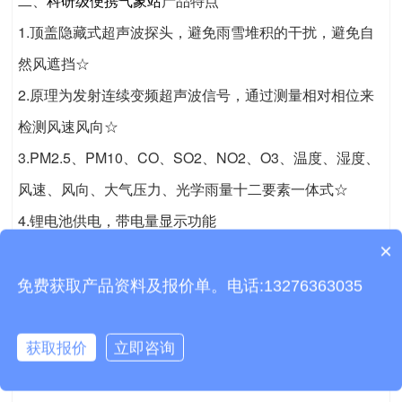
二、
科研级便携气象站
产品特点
1.顶盖隐藏式超声波探头，避免雨雪堆积的干扰，避免自
然风遮挡☆
2.原理为发射连续变频超声波信号，通过测量相对相位来
检测风速风向☆
3.PM2.5、PM10、CO、SO2、NO2、O3、温度、湿度、
风速、风向、大气压力、光学雨量十二要素一体式☆
4.锂电池供电，带电量显示功能
×
5.减震防护拉杆箱，方便携带
产品包含安装吗？
6.铝合金支架，可伸缩
免费获取产品资料及报价单。电话:13276363035
7.安卓7寸触摸屏
获取报价
立即咨询
三、
科研级便携气象站
技术参数