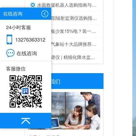
水面救援机器人选购指南与推荐top榜单
在线咨询
2026太阳辐射监测仪选购指南与推荐，实测靠谱！
24小时客服
灰尘遮板少发15%电？装一台光伏灰尘检测仪，提升发电效率，清洗成本省20%
13276363312
超声波气象站十大品牌推荐榜单（2026高精度气象监测TOP10）
在线咨询
雨雾滴谱仪 | 精细化降水监测专业设备推荐
客服微信
联系我们