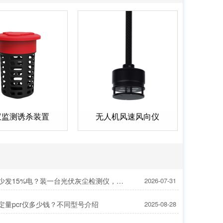
蚁监测诱杀装置
无人机风速风向仪
灰尘遮板少发15%电？装一台光伏灰尘检测仪，提升发电效率，清洗成本省20%
2026-07-31
定量pcr仪多少钱？不同型号介绍
2025-08-28