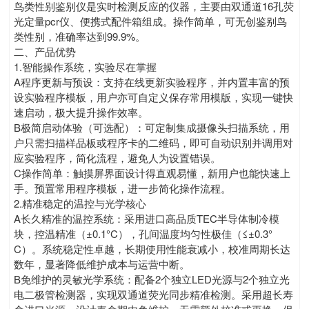
鸟类性别鉴别仪是实时检测反应的仪器，主要由双通道16孔荧
光定量pcr仪、便携式配件箱组成。操作简单，可无创鉴别鸟
类性别，准确率达到99.9%。
二、产品优势
1.智能操作系统，实验尽在掌握
A程序更新与预设：支持在线更新实验程序，并内置丰富的预
设实验程序模板，用户亦可自定义保存常用模版，实现一键快
速启动，极大提升操作效率。
B极简启动体验（可选配）：可定制集成摄像头扫描系统，用
户只需扫描样品板或程序卡的二维码，即可自动识别并调用对
应实验程序，简化流程，避免人为设置错误。
C操作简单：触摸屏界面设计得直观易懂，新用户也能快速上
手。预置常用程序模板，进一步简化操作流程。
2.精准稳定的温控与光学核心
A长久精准的温控系统：采用进口高品质TEC半导体制冷模
块，控温精准（±0.1°C），孔间温度均匀性极佳（≤±0.3°
C）。系统稳定性卓越，长期使用性能衰减小，校准周期长达
数年，显著降低维护成本与运营中断。
B免维护的灵敏光学系统：配备2个独立LED光源与2个独立光
电二极管检测器，实现双通道荧光同步精准检测。采用超长寿