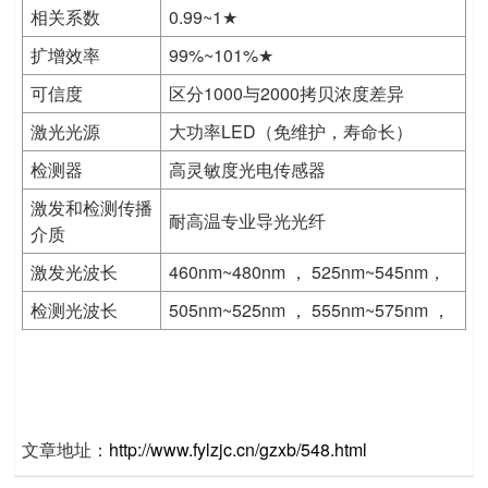
相关系数
0.99~1★
扩增效率
99%~101%★
可信度
区分1000与2000拷贝浓度差异
激光光源
大功率LED（免维护，寿命长）
检测器
高灵敏度光电传感器
激发和检测传播
耐高温专业导光光纤
介质
激发光波长
460nm~480nm ， 525nm~545nm，
检测光波长
505nm~525nm ， 555nm~575nm ，
文章地址：
http://www.fylzjc.cn/gzxb/548.html