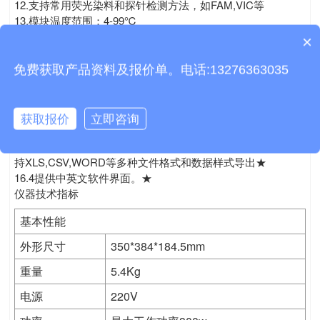
12.支持常用荧光染料和探针检测方法，如FAM,VIC等
13.模块温度范围：4-99℃
14.操控模式：系统屏幕自带的PCR操作系统1.14接口：电脑U
×
产品包含安装吗？
SB连接★
15.工作噪音：静音技术，运行时最大的工作噪音不超过60 dB
免费获取产品资料及报价单。电话:13276363035
16.操作分析软件
16.1可以在运行程序后在定义样品孔，节省实验时间
16.2软件自动计算基线范围和自动设置阈值线，给用户提供可
获取报价
立即咨询
靠准确的数据结果
16.3实验程序设置信息和检测结果可直接打印成实验报告，支
持XLS,CSV,WORD等多种文件格式和数据样式导出★
16.4提供中英文软件界面。★
仪器技术指标
基本性能
外形尺寸
350*384*184.5mm
重量
5.4Kg
电源
220V