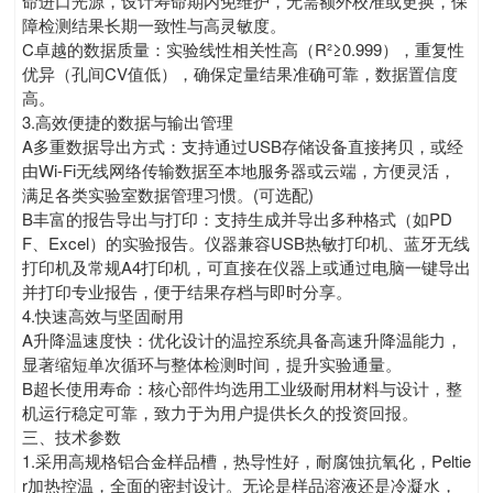
命进口光源，设计寿命期内免维护，无需额外校准或更换，保
障检测结果长期一致性与高灵敏度。
C卓越的数据质量：实验线性相关性高（R²≥0.999），重复性
优异（孔间CV值低），确保定量结果准确可靠，数据置信度
高。
3.高效便捷的数据与输出管理
A多重数据导出方式：支持通过USB存储设备直接拷贝，或经
由Wi-Fi无线网络传输数据至本地服务器或云端，方便灵活，
满足各类实验室数据管理习惯。(可选配)
B丰富的报告导出与打印：支持生成并导出多种格式（如PD
F、Excel）的实验报告。仪器兼容USB热敏打印机、蓝牙无线
打印机及常规A4打印机，可直接在仪器上或通过电脑一键导出
并打印专业报告，便于结果存档与即时分享。
4.快速高效与坚固耐用
A升降温速度快：优化设计的温控系统具备高速升降温能力，
显著缩短单次循环与整体检测时间，提升实验通量。
B超长使用寿命：核心部件均选用工业级耐用材料与设计，整
机运行稳定可靠，致力于为用户提供长久的投资回报。
三、技术参数
1.采用高规格铝合金样品槽，热导性好，耐腐蚀抗氧化，Peltie
r加热控温，全面的密封设计。无论是样品溶液还是冷凝水，