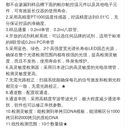
都不会渗漏到样品槽下面的帕尔帖控温元件以及其他电子元
件，可有效延长仪器的使用寿命。
2.采用高精度PT1000温度传感器，控温精度达到0.01℃，充
分保证控温的准确度。
3.样品通量：0.2ml单管、0.2ml八联管。
4.开放的试剂耗材系统：可以选任何品牌的试剂，适用于标准
的8联管或0.2ml PCR单管
5.采用蓝色、绿色、2个高强度宽光谱长寿命LED固态光源，
确保在整个光谱检测范围内都有很强的光强，提高检测灵敏
度，而且不发热，使用寿命长，终身免维护。
6.高灵敏度检测器：采用日本进口的高灵敏度的光电倍增管，
检测灵敏度更高。
7.无需光路校正：扫描系统能确保每孔的信号激发和检测光程
都完全一致，无需光路校正。★
8.通道数：配置双通道。
9.通道串扰：采用高精度窄波带滤光片，极大程度减少通道串
扰，软件也可以修正串扰参数。
10.检测灵敏度：能检测到单拷贝DNA模板，能清晰区分1000
拷贝和2000拷贝的质粒DNA
11.线性检测范围：10个数量级★