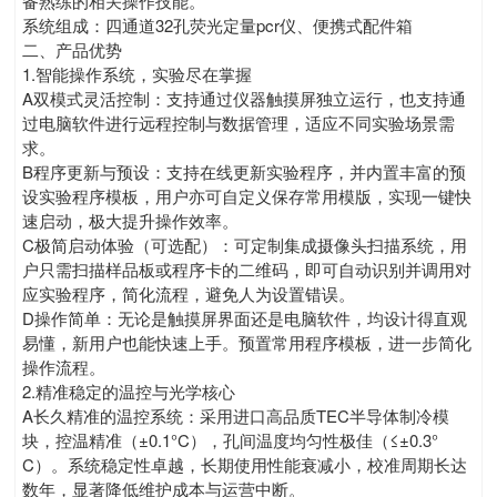
备熟练的相关操作技能。
系统组成：四通道32孔荧光定量pcr仪、便携式配件箱
二、产品优势
1.智能操作系统，实验尽在掌握
A双模式灵活控制：支持通过仪器触摸屏独立运行，也支持通
过电脑软件进行远程控制与数据管理，适应不同实验场景需
求。
B程序更新与预设：支持在线更新实验程序，并内置丰富的预
设实验程序模板，用户亦可自定义保存常用模版，实现一键快
速启动，极大提升操作效率。
C极简启动体验（可选配）：可定制集成摄像头扫描系统，用
户只需扫描样品板或程序卡的二维码，即可自动识别并调用对
应实验程序，简化流程，避免人为设置错误。
D操作简单：无论是触摸屏界面还是电脑软件，均设计得直观
易懂，新用户也能快速上手。预置常用程序模板，进一步简化
操作流程。
2.精准稳定的温控与光学核心
A长久精准的温控系统：采用进口高品质TEC半导体制冷模
块，控温精准（±0.1°C），孔间温度均匀性极佳（≤±0.3°
C）。系统稳定性卓越，长期使用性能衰减小，校准周期长达
数年，显著降低维护成本与运营中断。