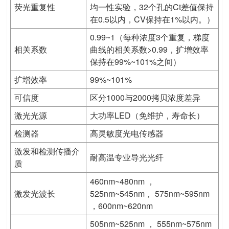
荧光重复性
均一性实验，32个孔的Ct差值保持
在0.5以内，CV保持在1%以内。）
0.99~1（每种浓度3个重复，梯度
相关系数
曲线的相关系数>0.99，扩增效率
保持在99%~101%之间）
扩增效率
99%~101%
可信度
区分1000与2000拷贝浓度差异
激光光源
大功率LED（免维护，寿命长）
检测器
高灵敏度光电传感器
激发和检测传播介
耐高温专业导光光纤
质
460nm~480nm ，
激发光波长
525nm~545nm， 575nm~595nm
，600nm~620nm
505nm~525nm ， 555nm~575nm