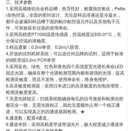
三、技术参数
1.采用高规格铝合金样品槽，热导性好，耐腐蚀抗氧化，Peltie
r加热控温，全面的密封设计。无论是样品溶液还是冷凝水，
都不会渗漏到样品槽下面的帕尔帖控温元件以及其他电子元
件，可有效延长仪器的使用寿命。
2.采用高精度PT1000温度传感器，控温精度达到0.01℃，充
分保证控温的准确度。
3.样品通量：0.2ml单管、0.2ml八联管。
4.开放的试剂耗材系统：可以选任何品牌的试剂，适用于标准
的8联管或0.2ml PCR单管
5.采用蓝色、绿色、红色和黄色四个高强度宽光谱长寿命LED
固态光源，确保在整个光谱检测范围内都有很强的光强，提高
检测灵敏度，而且不发热，使用寿命长，终身免维护。
6.高灵敏度检测器：采用日本进口的高灵敏度的光电倍增管，
检测灵敏度更高。
7.无需光路校正：扫描系统能确保每孔的信号激发和检测光程
都完全一致，无需光路校正，因此无需额外占用一个校正通
道，可以实现真正的四通道基因检测。★
8.通道数：配置4通道。
9.通道串扰：采用高精度窄波带滤光片，极大程度减少通道串
扰，软件也可以修正串扰参数。