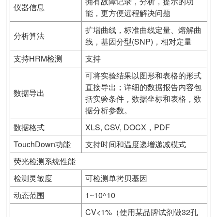
拥有故障记录，分析，提示的功
仪器信息
能，更方便远程解决问题
扩增曲线，标准曲线定量、熔解曲
分析算法
线，基因分型(SNP)，相对定量
支持HRM检测
支持
可将实验结果以图形和表格的形式
直接导出；详细的数据报告内容包
数据导出
括实验条件，数据坐标和表格，数
据分析参数。
数据格式
XLS, CSV, DOCX，PDF
TouchDown功能
支持时间和温度递增递减模式
荧光检测系统性能
检测灵敏度
可检测单拷贝基因
动态范围
1~10^10
CV<1%（使用某品牌试剂做32孔