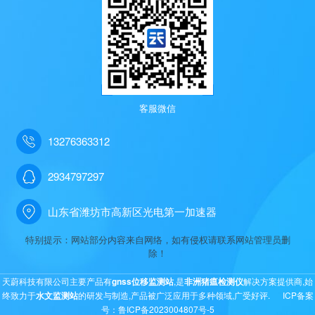
客服微信
13276363312
2934797297
山东省潍坊市高新区光电第一加速器
特别提示：网站部分内容来自网络，如有侵权请联系网站管理员删
除！
天蔚科技有限公司主要产品有
gnss位移监测站
,是
非洲猪瘟检测仪
解决方案提供商,始
终致力于
水文监测站
的研发与制造,产品被广泛应用于多种领域,广受好评. ICP备案
号：
鲁ICP备2023004807号-5