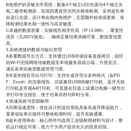
B免维护的灵敏光学系统：配备4个独立LED光源与4个独立光
电二极管检测器，实现四通道荧光同步精准检测。采用超长寿
命进口光源，设计寿命期内免维护，无需额外校准或更换，保
障检测结果长期一致性与高灵敏度。
C卓越的数据质量：实验线性相关性高（R²≥0.999），重复性
优异（孔间CV值低），确保定量结果准确可靠，数据置信度
高。
3.高效便捷的数据与输出管理
A多重数据导出方式：支持通过USB存储设备直接拷贝，或经
由Wi-Fi无线网络传输数据至本地服务器或云端，方便灵活，
满足各类实验室数据管理习惯。
B丰富的报告导出与打印：支持生成并导出多种格式（如PD
F、Excel）的实验报告。仪器兼容USB热敏打印机、蓝牙无线
打印机及常规A4打印机，可直接在仪器上或通过电脑一键导出
并打印专业报告，便于结果存档与即时分享。
4.快速高效与坚固耐用
A升降温速度快：优化设计的温控系统具备高速升降温能力，
显著缩短单次循环与整体检测时间，提升实验通量。
B超长使用寿命：核心部件均选用工业级耐用材料与设计，整
机运行稳定可靠，致力于为用户提供长久的投资回报。