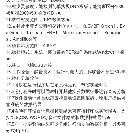
10.检测灵敏度：能检测到单拷贝DNA模板，能清晰区分1000
拷贝和2000拷贝的质粒DNA
11.线性检测范围：10个数量级★
12.支持常用荧光染料和探针检测方法，如SYBR Green I，Ev
a Green，Taqman，FRET，Molecular Beacons，Scorpion
s，Amplifluor等
13.模块温度范围：4-99℃
14.操控模式：系统屏幕自带的PCR操作系统或Windows电脑
★
15.接口：电脑USB连接
16.工作噪音：静音技术，运行时最大的工作噪音不超过60 dB
17.操作分析软件
17.1可以在运行程序后在定义样品孔，节省实验时间
17.2运行程序时可以同时打开其他实验数据结果进行查阅分析
17.3软件自动计算基线范围和自动设置阈值线，给用户提供可
靠准确的数据结果
17.4实验程序设置信息和检测结果可直接打印成实验报告，支
持XLS,CSV,WORD等多种文件格式和数据样式导出★
17.5同一批实验的结果可以分组进行独立的数据分析，最多可
分成4个组