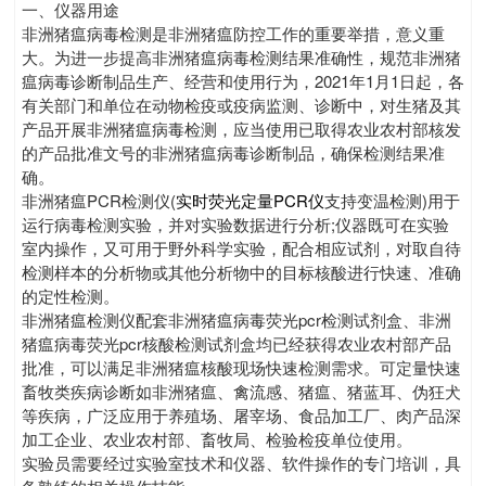
一、仪器用途
非洲猪瘟病毒检测是非洲猪瘟防控工作的重要举措，意义重
大。为进一步提高非洲猪瘟病毒检测结果准确性，规范非洲猪
瘟病毒诊断制品生产、经营和使用行为，2021年1月1日起，各
有关部门和单位在动物检疫或疫病监测、诊断中，对生猪及其
产品开展非洲猪瘟病毒检测，应当使用已取得农业农村部核发
的产品批准文号的非洲猪瘟病毒诊断制品，确保检测结果准
确。
非洲猪瘟PCR检测仪(
实时荧光定量PCR仪
支持变温检测)用于
运行病毒检测实验，并对实验数据进行分析;仪器既可在实验
室内操作，又可用于野外科学实验，配合相应试剂，对取自待
检测样本的分析物或其他分析物中的目标核酸进行快速、准确
的定性检测。
非洲猪瘟检测仪配套非洲猪瘟病毒荧光pcr检测试剂盒、非洲
猪瘟病毒荧光pcr核酸检测试剂盒均已经获得农业农村部产品
批准，可以满足非洲猪瘟核酸现场快速检测需求。可定量快速
畜牧类疾病诊断如非洲猪瘟、禽流感、猪瘟、猪蓝耳、伪狂犬
等疾病，广泛应用于养殖场、屠宰场、食品加工厂、肉产品深
加工企业、农业农村部、畜牧局、检验检疫单位使用。
实验员需要经过实验室技术和仪器、软件操作的专门培训，具