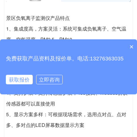
景区负氧离子监测仪产品特点
1、集成度高，方案灵活：系统可集成负氧离子、空气温
度、空气湿度、PM2.5、PM10
×
产品包含安装吗？
2、系统稳定：已合作上千家公园景区，后台运行稳定，
免费获取产品资料及报价单。电话:13276363035
免维护，故障率低
3、多种传输：可根据现场网络情况定制传输方式，
获取报价
立即咨询
2G/4G/光纤
4、支持扩展：支持传感器扩展，485接口、modbus协议
传感器都可以直接使用
5、显示方案多样：可根据现场需求，选用点对点、点对
多、多对点的LED屏幕数据显示方案