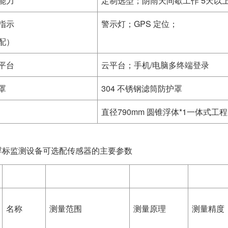
能力
定制选型；阴雨天间歇工作 5天以
指示
警示灯；GPS 定位；
配）
平台
云平台；手机/电脑多终端登录
罩
304 不锈钢滤筒防护罩
直径790mm 圆锥浮体*1一体式工
浮标监测设备可选配传感器的主要参数
名称
测量范围
测量原理
测量精度