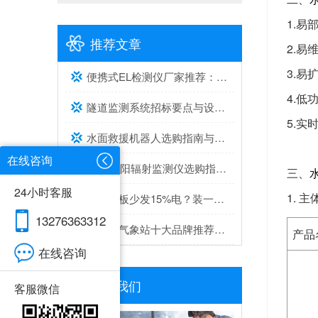
1.
推荐文章
2.
3.
便携式EL检测仪厂家推荐：综合实力与口碑兼具的2家
4.
隧道监测系统招标要点与设备选型建议
5.
水面救援机器人选购指南与推荐top榜单
在线咨询
2026太阳辐射监测仪选购指南与推荐，实测靠谱！
三、
24小时客服
1. 
灰尘遮板少发15%电？装一台光伏灰尘检测仪，提升发电效率，清洗成本省20%
13276363312
超声波气象站十大品牌推荐榜单（2026高精度气象监测TOP10）
产品
在线咨询
联系我们
客服微信