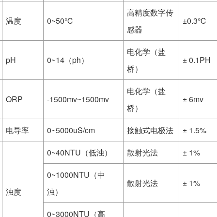
高精度数字传
温度
0~50℃
±0.3℃
感器
电化学（盐
pH
0~14（ph）
± 0.1PH
桥）
电化学（盐
ORP
-1500mv~1500mv
± 6mv
桥）
电导率
0~5000uS/cm
接触式电极法
± 1.5%
0~40NTU（低浊）
散射光法
± 1%
0~1000NTU（中
散射光法
± 1%
浊度
浊）
0~3000NTU（高