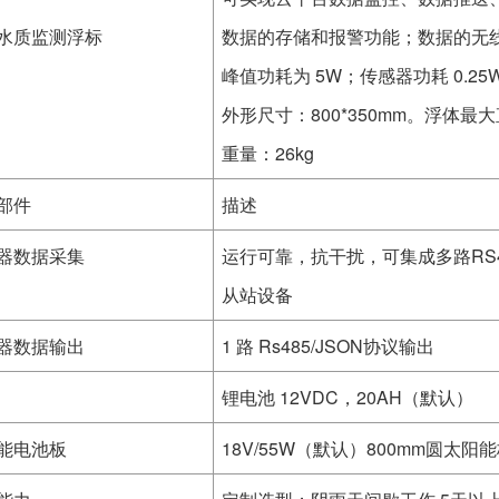
水质监测浮标
数据的存储和报警功能；数据的无
峰值功耗为 5W；传感器功耗 0.25
外形尺寸：800*350mm。浮体最大
重量：26kg
部件
描述
器数据采集
运行可靠，抗干扰，可集成多路RS485
从站设备
器数据输出
1 路 Rs485/JSON协议输出
锂电池 12VDC，20AH（默认）
能电池板
18V/55W（默认）800mm圆太