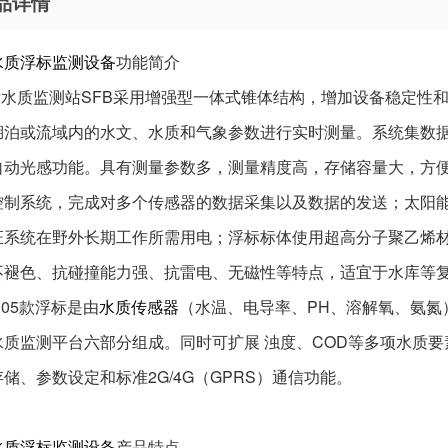
品详情
水质浮标监测设备
功能简介
浮标水质监测站SFB采用增强型一体式锥体结构，增加设备稳定性
湖泊或流域内的水文、水质和气象参数进行实时测量。系统集数
自动光感功能。具有测量参数多，测量精度高，存储容量大，方
控制系统，完成对多个传感器的数据采集以及数据的发送；太阳
证系统在野外长期工作所需用电；浮标标体使用超高分子聚乙烯
不褪色、抗碰撞能力强、抗雷电、无磁性等特点，适宜于水库等
FB05款浮标是由
水质传感器
（水温、电导率、PH、溶解氧、氨氮
水质监测平台六部分组成。同时可扩展 浊度、COD等多项水质要
储、参数设定和标准2G/4G（GPRS）通信功能。
水质浮标监测设备
产品特点