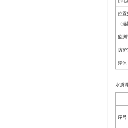
供电
位置
（选
监测
防护
浮体
水质
序号