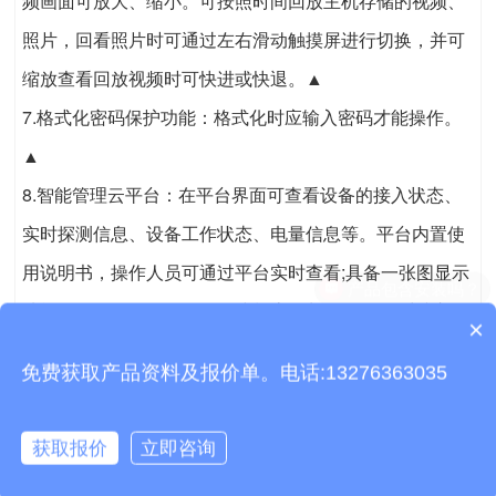
频画面可放大、缩小。可按照时间回放主机存储的视频、
照片，回看照片时可通过左右滑动触摸屏进行切换，并可
缩放查看回放视频时可快进或快退。▲
7.格式化密码保护功能：格式化时应输入密码才能操作。
▲
8.智能管理云平台：在平台界面可查看设备的接入状态、
实时探测信息、设备工作状态、电量信息等。平台内置使
用说明书，操作人员可通过平台实时查看;具备一张图显示
功能，可显示设备位置，在线状态，归属权限;可对接入设
×
质保时间是多久？
备进行编组，实现多种类多设备同屏实显，可对设备历史
免费获取产品资料及报价单。电话:13276363035
数据进行查阅。▲
9.配有2个显示屏，分别显示激光和视频状态。显示屏幕1:
获取报价
立即咨询
可显示激光的照射距离、报警阈值、设备电量及报警状态;