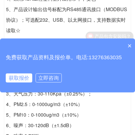
5、产品设计输出信号标配为RS485通讯接口（MODBUS
协议）；可选配232、USB、以太网接口，支持数据实时
读取☆
6、可选配无线传输模块，最小传输间隔1分钟
×
质保时间是多久？
免费获取产品资料及报价单。电话:13276363035
三、
六要素百叶箱传感器
技术参数
1、空气温度：-40-60℃（±0.3℃）；
获取报价
立即咨询
2、空气湿度：0-100%RH（±3%RH）；
3、大气压力：30-110Kpa（±0.25%）；
4、PM2.5：0-1000ug/m3（±10%）
5、PM10：0-1000ug/m3（±10%）
6、噪声：30-120dB（±1.5dB）