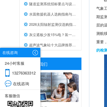
隧道监测系统招标要点与设备选型建议
气象
水面救援机器人选购指南与推荐top榜单
期监
2026太阳辐射监测仪选购指南与推荐，实测靠谱！
层的
测航
灰尘遮板少发15%电？装一台光伏灰尘检测仪，提升发电效率，清洗成本省20%
重要
超声波气象站十大品牌推荐榜单（2026高精度气象监测TOP10）
的检
在线咨询
24小时客服
联系我们
13276363312
在线咨询
客服微信