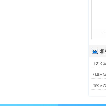
土
相
非洲猪
雨雾滴谱