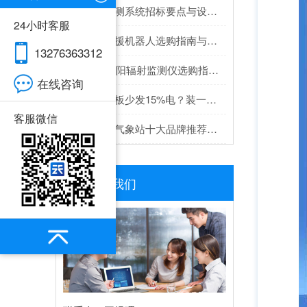
隧道监测系统招标要点与设备选型建议
24小时客服
水面救援机器人选购指南与推荐top榜单
13276363312
2026太阳辐射监测仪选购指南与推荐，实测靠谱！
在线咨询
灰尘遮板少发15%电？装一台光伏灰尘检测仪，提升发电效率，清洗成本省20%
客服微信
超声波气象站十大品牌推荐榜单（2026高精度气象监测TOP10）
联系我们