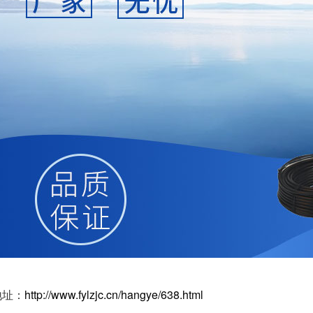
地址：
http://www.fylzjc.cn/hangye/638.html