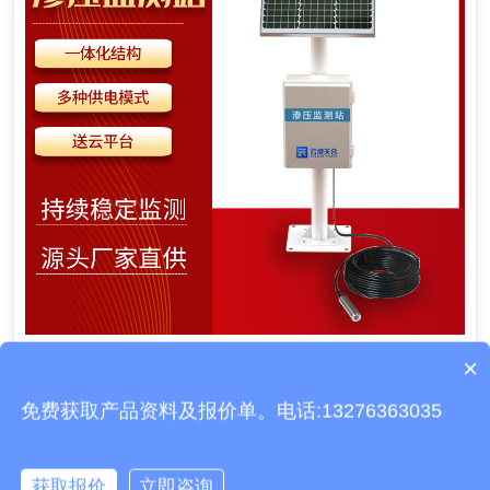
产品包含安装吗？
×
质保时间是多久？
免费获取产品资料及报价单。电话:13276363035
文章地址：
http://www.fylzjc.cn/dongtai/497.html
获取报价
立即咨询
上一篇：
GNSS位移监测站TW-WY1天蔚测控