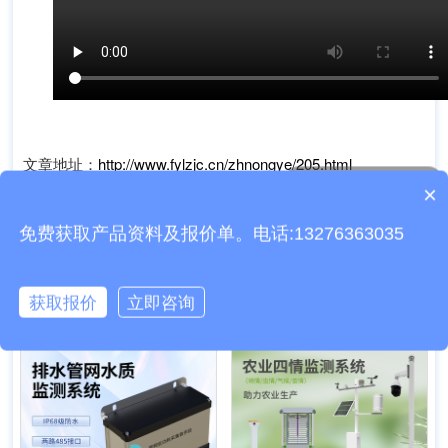
文章地址：
http://www.fylzjc.cn/zhnongye/205.html
质保时间是多久？
×
设备有检测证书吗？
上一篇：
墒情监测站
免费获取产品资料及报价单。电话:13276363035
下一篇：
稻田土壤墒情监测系统
相关设备百科
获取报价
立即咨询