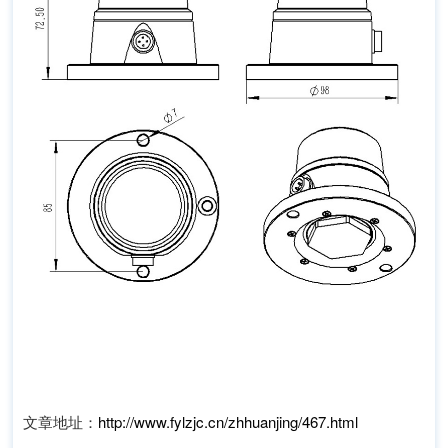
文章地址：
http://www.fylzjc.cn/zhhuanjing/467.html