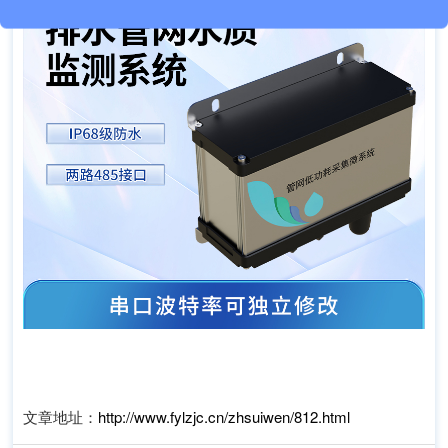
文章地址：
http://www.fylzjc.cn/zhsuiwen/812.html