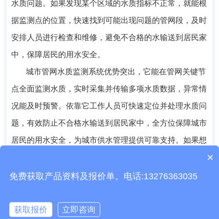
水质问题。如果发现某个区域的水质指标不正常，就能根
据监测点的位置，快速找到可能出现问题的管网段，及时
安排人员进行检查和维修，避免不合格的水输送到居民家
中，保障居民的用水安全。
城市管网水质监测系统优势突出，它能在管网关键节
点全面监测水质，实时采集并传输多项水质数据，异常情
况能及时预警。依靠它工作人员可快速定位并处理水质问
题，有效防止不合格水输送到居民家中，全方位保障城市
居民的用水安全，为城市供水管理提供可靠支持。如
果想
×
了解设备的检测范围或适用场景，可以联系厂家
（电话：
产品包含安装吗？
。
13276363312）
免费获取产品资料及报价单。电话:13276363035
获取报价
立即咨询