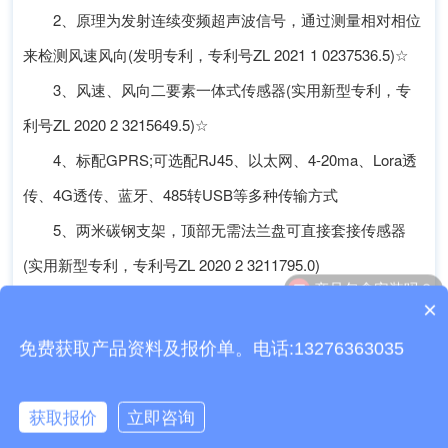
2、原理为发射连续变频超声波信号，通过测量相对相位
来检测风速风向(发明专利，专利号ZL 2021 1 0237536.5)☆
3、风速、风向二要素一体式传感器(实用新型专利，专
利号ZL 2020 2 3215649.5)☆
4、标配GPRS;可选配RJ45、以太网、4-20ma、Lora透
传、4G透传、蓝牙、485转USB等多种传输方式
5、两米碳钢支架，顶部无需法兰盘可直接套接传感器
(实用新型专利，专利号ZL 2020 2 3211795.0)
产品包含安装吗？
6、传感器外壳采用进口ASA材质，更有效对抗盐雾等环
×
质保时间是多久？
境，防护等级达到IP65以上
免费获取产品资料及报价单。电话:13276363035
获取报价
立即咨询