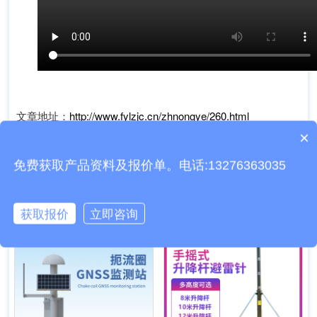
文章地址：
http://www.fylzjc.cn/zhnongye/260.html
×
产品包含安装吗？
上一篇：
稻田土壤墒情监测系统
免费获取产品资料及报价单。电话:13276363035
下一篇：
智能田间气象监测站
相关设备百科
获取报价
立即咨询